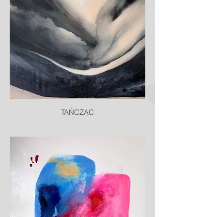
TAŃCZĄC