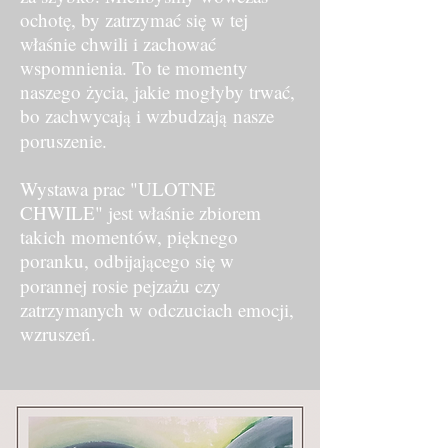
ochotę, by zatrzymać się w tej
właśnie chwili i zachować
wspomnienia. To te momenty
naszego życia, jakie mogłyby trwać,
bo zachwycaj
i wzbudzaj
nasze
ą
ą
poruszenie.
Wystawa prac "ULOTNE
CHWILE" jest właśnie zbiorem
takich momentów, pięknego
poranku, odbijaj
cego się w
ą
porannej rosie pejzażu czy
zatrzymanych w odczuciach emocji,
wzruszeń.