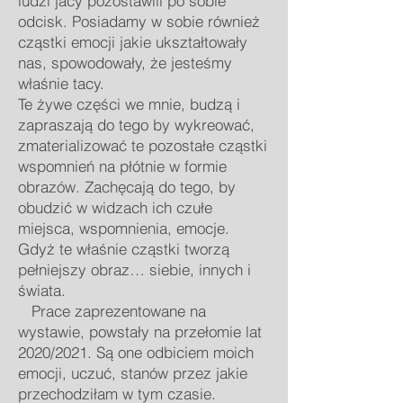
ludzi jacy pozostawili po sobie
odcisk. Posiadamy w sobie również
cząstki emocji jakie ukształtowały
nas, spowodowały, że jesteśmy
właśnie tacy.
Te żywe części we mnie, budzą i
zapraszają do tego by wykreować,
zmaterializować te pozostałe cząstki
wspomnień na płótnie w formie
obrazów. Zachęcają do tego, by
obudzić w widzach ich czułe
miejsca, wspomnienia, emocje.
Gdyż te właśnie cząstki tworzą
pełniejszy obraz… siebie, innych i
świata.
Prace zaprezentowane na
wystawie, powstały na przełomie lat
2020/2021. Są one odbiciem moich
emocji, uczuć, stanów przez jakie
przechodziłam w tym czasie.