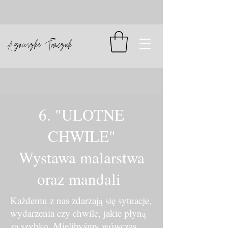
Agnieszka Tomczuk
6. "ULOTNE
CHWILE"
Wystawa malarstwa
oraz mandali
Każdemu z nas zdarzaj
się sytuacje,
ą
wydarzenia czy chwile, jakie płyn
ą
za szybko. Mielibyśmy wówczas