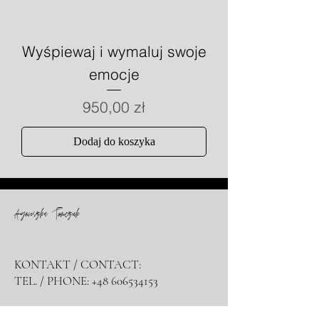
Wyśpiewaj i wymaluj swoje
emocje
Cena
950,00 zł
Dodaj do koszyka
Agnieszka Tomczuk
KONTAKT / CONTACT:
TEL. / PHONE:
+48 606534153
e-mail:
aatomczuk@wp.pl