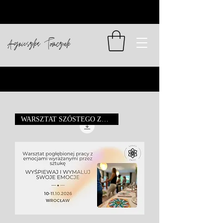
Agnieszka Tomczuk
WARSZTAT SZÓSTEGO ZMYSŁU