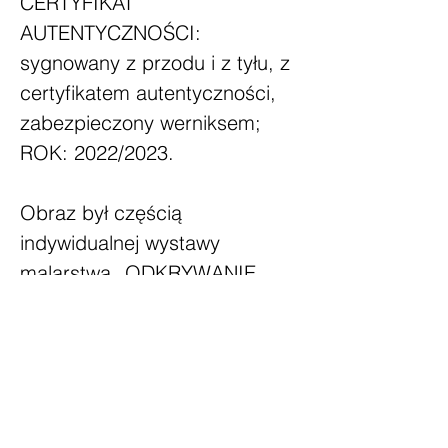
CERTYFIKAT
AUTENTYCZNOŚCI:
sygnowany z przodu i z tyłu, z
certyfikatem autentyczności,
zabezpieczony werniksem;
ROK: 2022/2023.
Obraz był częścią
indywidualnej wystawy
malarstwa „ODKRYWANIE
DROGI DO SIEBIE” w Galerii
Sztuki „NA STYKU” w
Chrzanowie oraz Obraz był
częścią indywidualnej wystawy
malarstwa „ULOTNE CHWILE”