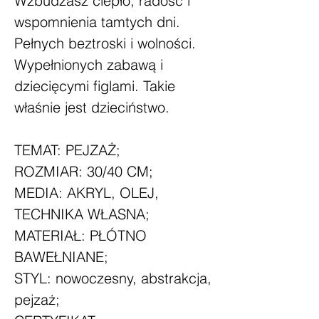
Wzbudzasz ciepło, radość i
wspomnienia tamtych dni.
Pełnych beztroski i wolności.
Wypełnionych zabawą i
dziecięcymi figlami. Takie
właśnie jest dzieciństwo.
TEMAT: PEJZAŻ;
ROZMIAR: 30/40 CM;
MEDIA: AKRYL, OLEJ,
TECHNIKA WŁASNA;
MATERIAŁ: PŁÓTNO
BAWEŁNIANE;
STYL: nowoczesny, abstrakcja,
pejzaż;