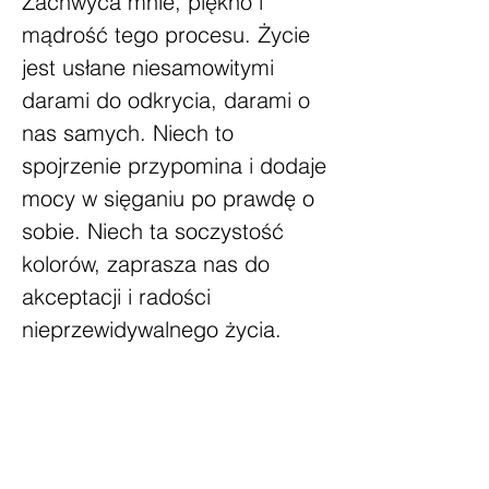
Zachwyca mnie, piękno i
mądrość tego procesu. Życie
jest usłane niesamowitymi
darami do odkrycia, darami o
nas samych. Niech to
spojrzenie przypomina i dodaje
mocy w sięganiu po prawdę o
sobie. Niech ta soczystość
kolorów, zaprasza nas do
akceptacji i radości
nieprzewidywalnego życia.
TEMAT: EKSPRESJONIZM
ABSTRAKCYJNY,
ROZMIAR: 60/60 CM;