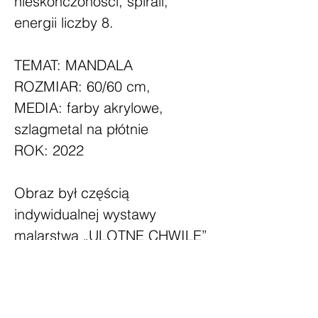
nieskończoności, spirali,
energii liczby 8.
TEMAT: MANDALA
ROZMIAR: 60/60 cm,
MEDIA: farby akrylowe,
szlagmetal na płótnie
ROK: 2022
Obraz był częścią
indywidualnej wystawy
malarstwa „ULOTNE CHWILE”
w Galerii Sztuki Współczesnej i
Fotografii Autorskiej Kowalscy
we Wrocławiu, Jatki 15.